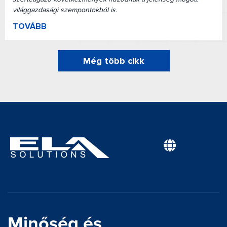
világgazdasági szempontokból is.
TOVÁBB
Még több cikk
Minőség és