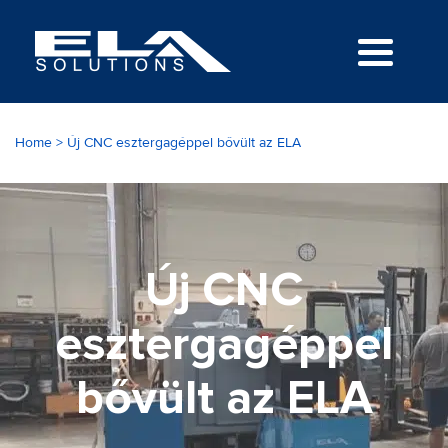
Home
>
Új CNC esztergagéppel bővült az ELA
Új CNC
esztergagéppel
bővült az ELA