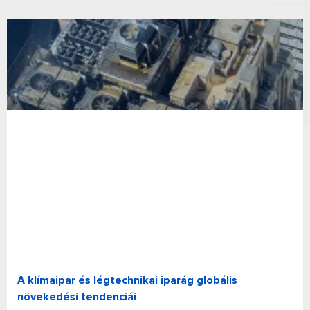
A klímaipar és légtechnikai iparág globális
növekedési tendenciái