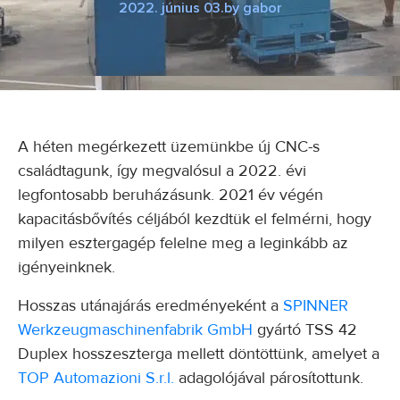
2022. június 03.
by
gabor
A héten megérkezett üzemünkbe új CNC-s
családtagunk, így megvalósul a 2022. évi
legfontosabb beruházásunk. 2021 év végén
kapacitásbővítés céljából kezdtük el felmérni, hogy
milyen esztergagép felelne meg a leginkább az
igényeinknek.
Hosszas utánajárás eredményeként a
SPINNER
Werkzeugmaschinenfabrik GmbH
gyártó TSS 42
Duplex hosszeszterga mellett döntöttünk, amelyet a
TOP Automazioni S.r.l.
adagolójával párosítottunk.