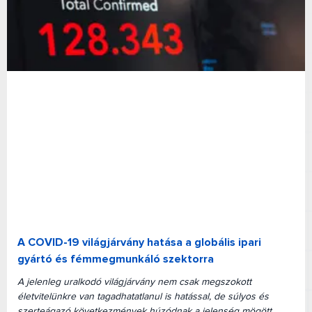
A COVID-19 világjárvány hatása a globális ipari
gyártó és fémmegmunkáló szektorra
A jelenleg uralkodó világjárvány nem csak megszokott
életvitelünkre van tagadhatatlanul is hatással, de súlyos és
szerteágazó következmények húzódnak a jelenség mögött