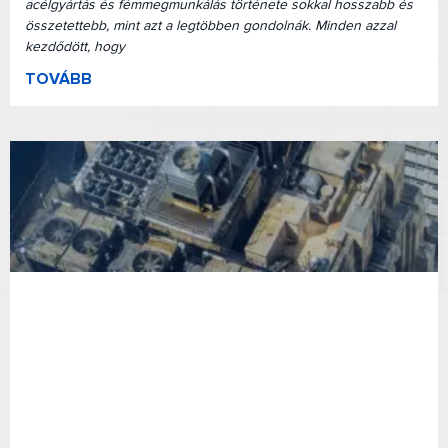
acélgyártás és fémmegmunkálás története sokkal hosszabb és
összetettebb, mint azt a legtöbben gondolnák. Minden azzal
kezdődött, hogy
TOVÁBB