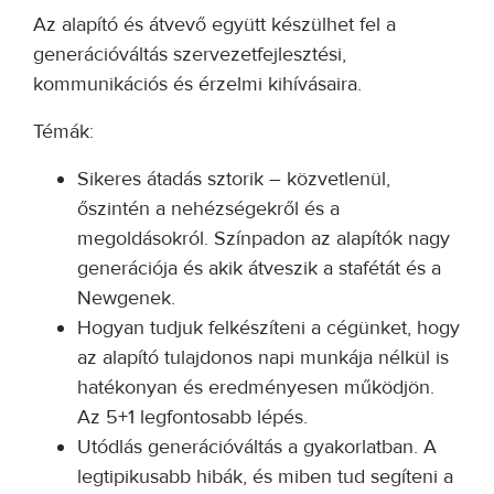
Az alapító és átvevő együtt készülhet fel a
generációváltás szervezetfejlesztési,
kommunikációs és érzelmi kihívásaira.
Témák:
Sikeres átadás sztorik – közvetlenül,
őszintén a nehézségekről és a
megoldásokról. Színpadon az alapítók nagy
generációja és akik átveszik a stafétát és a
Newgenek.
Hogyan tudjuk felkészíteni a cégünket, hogy
az alapító tulajdonos napi munkája nélkül is
hatékonyan és eredményesen működjön.
Az 5+1 legfontosabb lépés.
Utódlás generációváltás a gyakorlatban. A
legtipikusabb hibák, és miben tud segíteni a