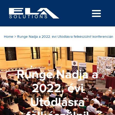
Home
>
Runge Nadja a 2022. évi Utódlásra felkészülni! konferencián
Runge Nadja a
2022. évi
Utódlásra