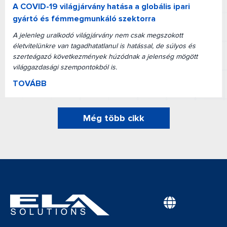
A COVID-19 világjárvány hatása a globális ipari
gyártó és fémmegmunkáló szektorra
A jelenleg uralkodó világjárvány nem csak megszokott
életvitelünkre van tagadhatatlanul is hatással, de súlyos és
szerteágazó következmények húzódnak a jelenség mögött
világgazdasági szempontokból is.
TOVÁBB
Még több cikk