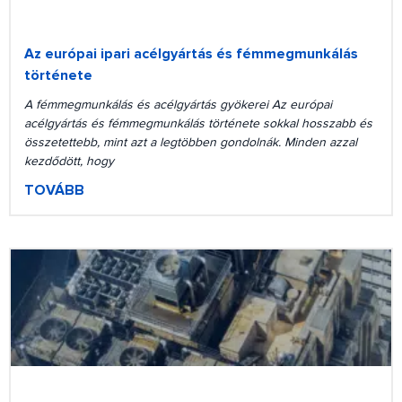
Az európai ipari acélgyártás és fémmegmunkálás
története
A fémmegmunkálás és acélgyártás gyökerei Az európai
acélgyártás és fémmegmunkálás története sokkal hosszabb és
összetettebb, mint azt a legtöbben gondolnák. Minden azzal
kezdődött, hogy
TOVÁBB