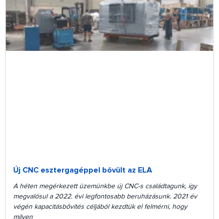
Új CNC esztergagéppel bővült az ELA
A héten megérkezett üzemünkbe új CNC-s családtagunk, így
megvalósul a 2022. évi legfontosabb beruházásunk. 2021 év
végén kapacitásbővítés céljából kezdtük el felmérni, hogy
milyen