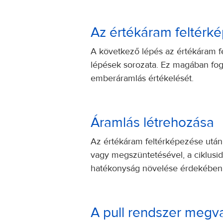
Az értékáram feltérk
A következő lépés az értékáram f
lépések sorozata. Ez magában fogla
emberáramlás értékelését.
Áramlás létrehozása
Az értékáram feltérképezése utá
vagy megszüntetésével, a ciklusid
hatékonyság növelése érdekében
A pull rendszer megva