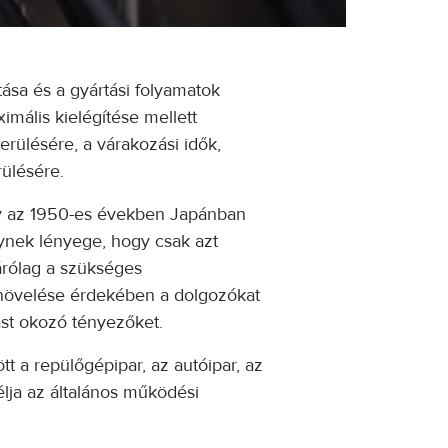
sa és a gyártási folyamatok
mális kielégítése mellett
kerülésére, a várakozási idők,
rülésére.
y az 1950-es években Japánban
elynek lényege, hogy csak azt
árólag a szükséges
 növelése érdekében a dolgozókat
st okozó tényezőket.
t a repülőgépipar, az autóipar, az
élja az általános működési