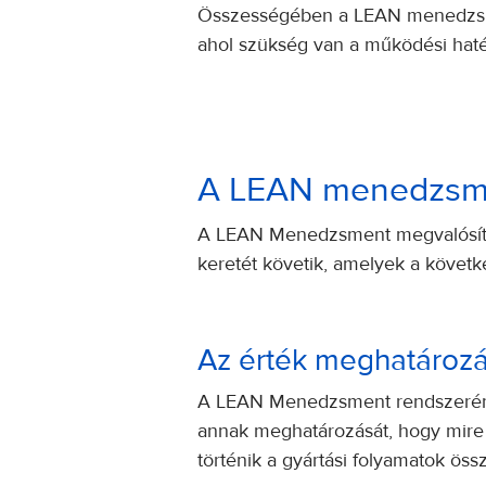
Összességében a LEAN menedzsment
ahol szükség van a működési haté
A LEAN menedzsme
A LEAN Menedzsment megvalósítá
keretét követik, amelyek a követk
Az érték meghatároz
A LEAN Menedzsment rendszerének
annak meghatározását, hogy mire 
történik a gyártási folyamatok ös