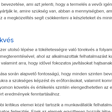
bevezetése, ami azt jelenti, hogy a termelés a vevői igén
gyártják le, amire szükség van, abban a mennyiségben, am
z a megközelítés segít csökkenteni a készleteket és minim
ekvés
 utolsó lépése a tökéletességre való törekvés a folyamat
k megteremtésével, ahol az alkalmazottak felhatalmazást 
valamint arra, hogy idővel fokozatos javításokat hajtsana
a során alapvető fontosságú, hogy minden szinten bevo
mukra a szükséges képzést és erőforrásokat, valamint k
 nyomon követés és értékelés szintén elengedhetetlen az e
lért eredmények fenntartásához.
ritikus elemei közé tartozik a munkavállalók felhatalmazá
tos fejlesztés. Ezek az elemek együttesen hozzák létre a f