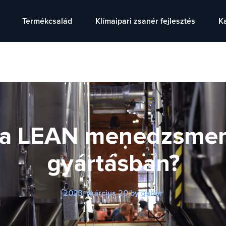
Termékcsalád
Klímaipari zsanér fejlesztés
K
 a LEAN menedzsmen
gyártásban?
2023. március 20.
by
gabor