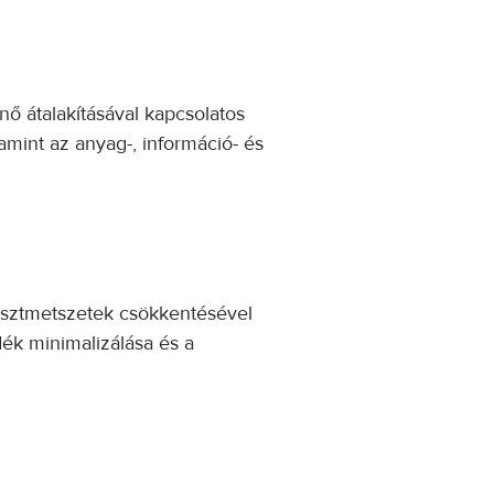
ő átalakításával kapcsolatos
amint az anyag-, információ- és
esztmetszetek csökkentésével
dék minimalizálása és a