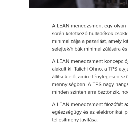
A LEAN menedzsment egy olyan men
során keletkező hulladékok csökke
minimalizálja a pazarlást, amely ki
selejtek/hibák minimalizálására é
A LEAN menedzsment koncepciója 
alakult ki. Taiichi Ohno, a TPS at
állítsuk elő, amire ténylegesen s
mennyiségben. A TPS nagy hangsúl
minden szinten arra ösztönzik, h
A LEAN menedzsment filozófiát azó
egészségügy és az elektronikai ip
teljesítmény javítása.