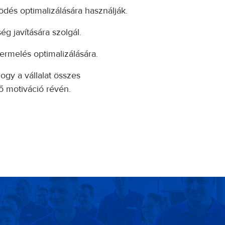
ödés optimalizálására használják.
g javítására szolgál.
ermelés optimalizálására.
gy a vállalat összes
ső motiváció révén.