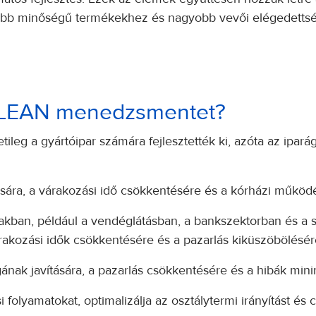
jobb minőségű termékekhez és nagyobb vevői elégedetts
a LEAN menedzsmentet?
eg a gyártóipar számára fejlesztették ki, azóta az ipará
ására, a várakozási idő csökkentésére és a kórházi működé
rágakban, például a vendéglátásban, a bankszektorban és a
várakozási idők csökkentésére és a pazarlás kiküszöbölésér
ának javítására, a pazarlás csökkentésére és a hibák mini
ási folyamatokat, optimalizálja az osztálytermi irányítást és