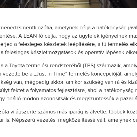
edzsmentfilozófia, amelynek célja a hatékonyság javítá
ntése. A LEAN fő célja, hogy az ügyfelek igényeinek maxi
terjed a felesleges készletek leépítésére, a túltermelés el
s a felesleges készletmozgatások és operatív lépések elke
a Toyota termelési rendszeréből (TPS) származik, amel
yja vezette be a „Just-in-Time” termelés koncepcióját, am
zükség van, mégpedig akkor, amikor szükség van rá és kiz
yt fektet a folyamatos fejlesztésre, ahol a hatékonyság
ogy önálló módon azonosítsák és megszüntessék a pazarlá
ta világszerte számos más iparág is átvette, többek közöt
ar is. Népszerű vezetési megközelítéssé vált, amelynek c