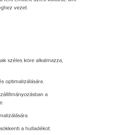
éghez vezet.
gak széles köre alkalmazza,
s optimalizálására.
 szállítmányozásban a
e.
malizálására.
 csökkenti a hulladékot.