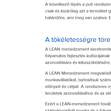
A következő lépés a pull rendszer 
csak és kizárólag azt a terméket 
határidőre, ami meg van szabva. E
A tökéletességre tör
A LEAN menedzsment keretrendszer
folyamatos fejlesztés kultúrájána
azonosítására és kiküszöbölésére, 
A LEAN Menedzsment megvalósítás
munkavállalókat, biztosítsuk szá
előnyeit és céljait. A rendszeres
területek azonosításához és az e
Ezért a LEAN-menedzsment további k
szabványosított munka és a folyama