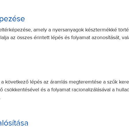
épezése
eltérképezése, amely a nyersanyagok késztermékké történ
lja az összes érintett lépés és folyamat azonosítását, val
n a következő lépés az áramlás megteremtése a szűk ker
ő csökkentésével és a folyamat racionalizálásával a hulla
.
lósítása