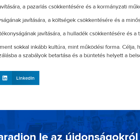
avítására, a pazarlás csökkentésére és a kormányzati műk
ságának javítására, a költségek csökkentésére és a minősé
tékonyságának javítására, a hulladék csökkentésére és a t
 sokkal inkább kultúra, mint működési forma. Célja, ho
zálásba a szabályok betartása és a büntetés helyett a bel
LinkedIn
radjon le az újdonságokról