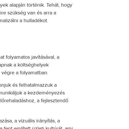
yek alapján történik. Tehát, hogy
ire szükség van és arra a
alizálni a hulladékot.
 folyamatos javításával, a
kapnak a költséghelyek
k végre a folyamatban.
njuk és felhatalmazzuk a
ommunikáljuk a kezdeményezés
lőrehaladáshoz, a fejlesztendő
sa, a vizuális irányítás, a
ent említett üzleti kultúrát, ami