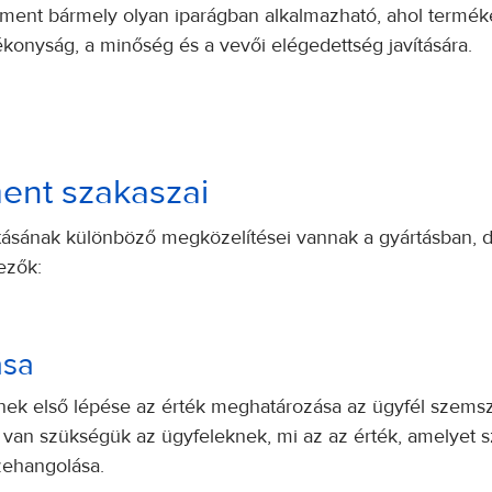
 bármely olyan iparágban alkalmazható, ahol terméket v
konyság, a minőség és a vevői elégedettség javítására.
nt szakaszai
sának különböző megközelítései vannak a gyártásban, d
ezők:
ása
 első lépése az érték meghatározása az ügyfél szemsz
van szükségük az ügyfeleknek, mi az az érték, amelyet sz
szehangolása.