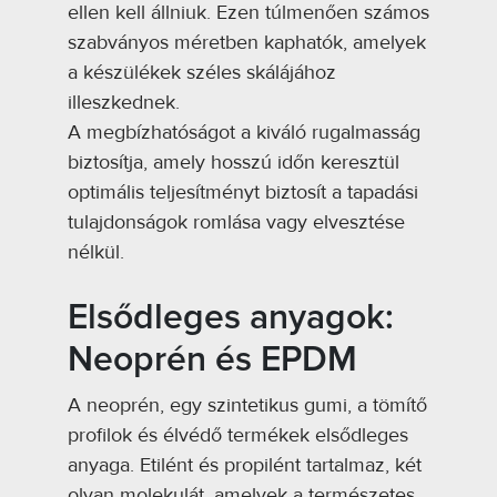
ellen kell állniuk. Ezen túlmenően számos
szabványos méretben kaphatók, amelyek
a készülékek széles skálájához
illeszkednek.
A megbízhatóságot a kiváló rugalmasság
biztosítja, amely hosszú időn keresztül
optimális teljesítményt biztosít a tapadási
tulajdonságok romlása vagy elvesztése
nélkül.
Elsődleges anyagok:
Neoprén és EPDM
A neoprén, egy szintetikus gumi, a tömítő
profilok és élvédő termékek elsődleges
anyaga. Etilént és propilént tartalmaz, két
olyan molekulát, amelyek a természetes