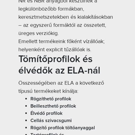
NR és NBR anyagból készülnek a
legkülönbözőbb formákban,
keresztmetszetekben és kialakításokban
– az egyszerű formáktól az összetett,
üreges verziókig.
Emellett termékeink főként vízállóak;
helyenként explicit tűzállóak is.
Tömítőprofilok és
élvédők az ELA-nál
Összességében az ELA a következő
típusú termékeket kínálja:
Rögzíthető profilok
Beilleszthető profilok
Élvédő profilok
Cellás szivacsgumi
Rögzítő profilok töltőanyaggal