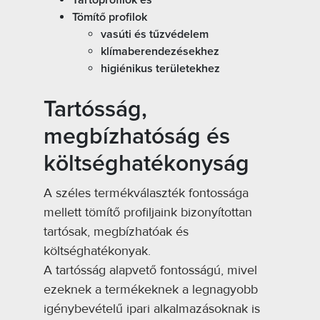
Tartóprofilok és
Tömítő profilok
vasúti és tűzvédelem
klímaberendezésekhez
higiénikus területekhez
Tartósság,
megbízhatóság és
költséghatékonyság
A széles termékválaszték fontossága
mellett tömítő profiljaink bizonyítottan
tartósak, megbízhatóak és
költséghatékonyak.
A tartósság alapvető fontosságú, mivel
ezeknek a termékeknek a legnagyobb
igénybevételű ipari alkalmazásoknak is