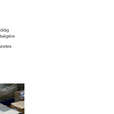
eddig
tségére.
őzetes