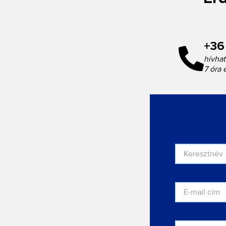
+36
hívhat
7 óra 