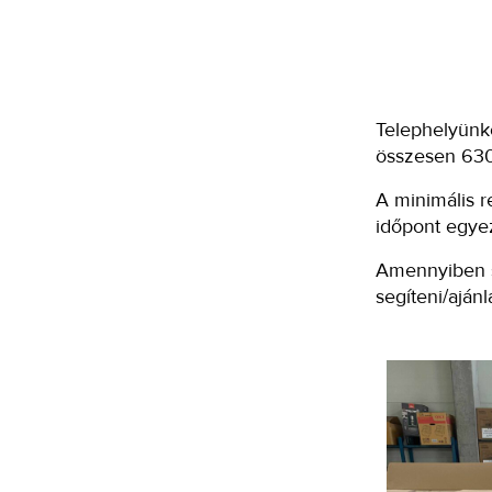
Telephelyünkö
összesen 630
A minimális 
időpont egyez
Amennyiben s
segíteni/ajánl