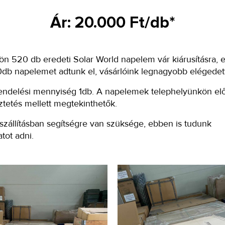
Ár: 20.000 Ft/db*
n 520 db eredeti Solar World napelem vár kiárusításra, 
db napelemet adtunk el, vásárlóink legnagyobb elégedet
rendelési mennyiség 1db. A napelemek telephelyünkön el
tetés mellett megtekinthetők.
zállításban segítségre van szüksége, ebben is tudunk
atot adni.