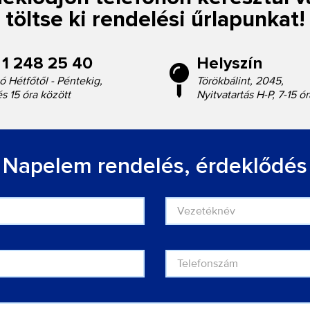
töltse ki rendelési űrlapunkat!
 1 248 25 40
Helyszín
ó Hétfőtől - Péntekig,
Törökbálint, 2045,
és 15 óra között
Nyitvatartás H-P, 7-15 ór
Napelem rendelés, érdeklődés