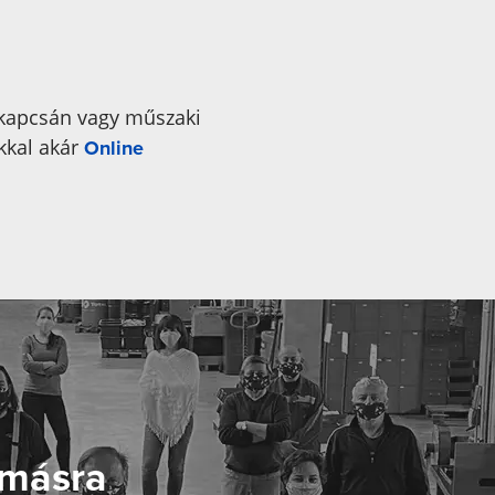
 kapcsán vagy műszaki
kkal akár
Online
ymásra