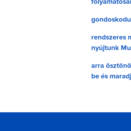
folyamatosan
gondoskodun
rendszeres m
nyújtunk Mu
arra ösztön
be és marad