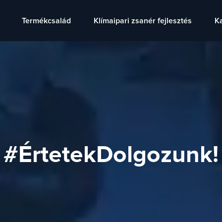
Termékcsalád
Klímaipari zsanér fejlesztés
K
#ÉrtetekDolgozunk!