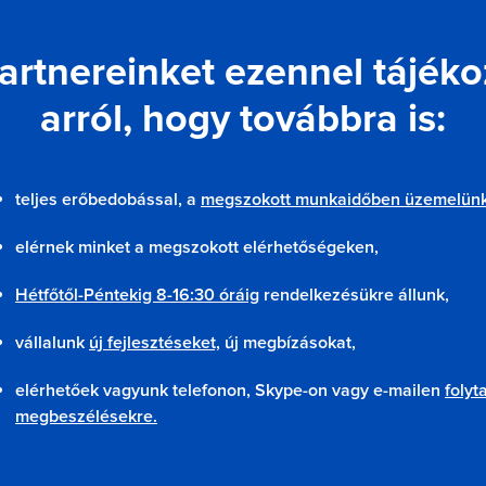
artnereinket ezennel tájéko
arról, hogy továbbra is:
teljes erőbedobással, a
megszokott munkaidőben üzemelünk
elérnek minket a megszokott elérhetőségeken,
Hétfőtől-Péntekig 8-16:30 óráig
rendelkezésükre állunk,
vállalunk
új fejlesztéseket,
új megbízásokat,
elérhetőek vagyunk telefonon, Skype-on vagy e-mailen
folyt
megbeszélésekre.