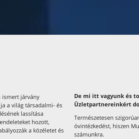
De mi itt vagyunk és t
 ismert járvány
Üzletpartnereinkért d
a a világ társadalmi- és
désének lassítása
Természetesen szigorúa
ndeleteket hozott,
óvintézkedést, hiszen M
abályozzák a közéletet és
számunkra.