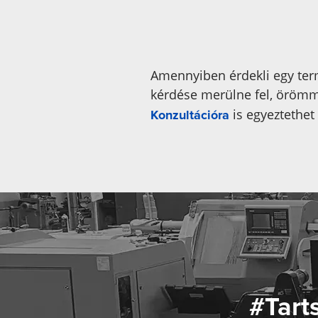
Amennyiben érdekli egy ter
kérdése merülne fel, örömme
is egyeztethet
Konzultációra
#Tart