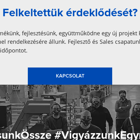
Felkeltettük érdeklődését?
mékünk, fejlesztésünk, együttműködne egy új projekt
l rendelkezésére állunk. Fejlesztő és Sales csapatun
 időpontot.
KAPCSOLAT
sunkÖssze #VigyázzunkEg