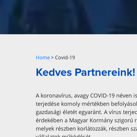
Home
>
Covid-19
Kedves Partnereink!
A koronavírus, avagy COVID-19 néven is
terjedése komoly mértékben befolyásolj
gazdasági életét egyaránt. A vírus terje
érdekében a Magyar Kormány szigorú re
melyek részben korlátozzák, részben sz
vállalatok működését.