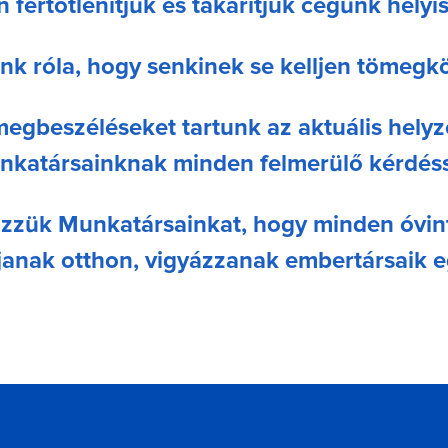
 fertőtlenítjük és takarítjuk cégünk helyis
k róla, hogy senkinek se kelljen tömegkö
egbeszéléseket tartunk az aktuális helyzet
nkatársainknak minden felmerülő kérdéss
özzük Munkatársainkat, hogy minden óvin
janak otthon, vigyázzanak embertársaik 