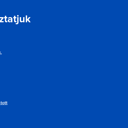
ztatjuk
,
atott