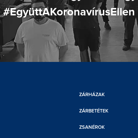
#EgyüttAKoronavírusEllen
ZÁRHÁZAK
ZÁRBETÉTEK
ZSANÉROK