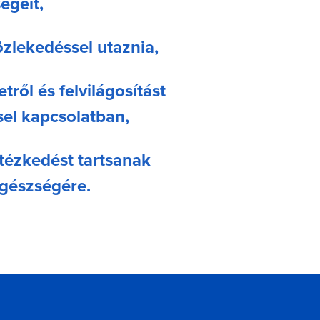
égeit,
zlekedéssel utaznia,
ről és felvilágosítást
el kapcsolatban,
tézkedést tartsanak
egészségére.