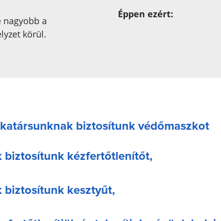
Éppen ezért:
e nagyobb a
lyzet körül.
atársunknak biztosítunk védőmaszkot
biztosítunk kézfertőtlenítőt,
biztosítunk kesztyűt,