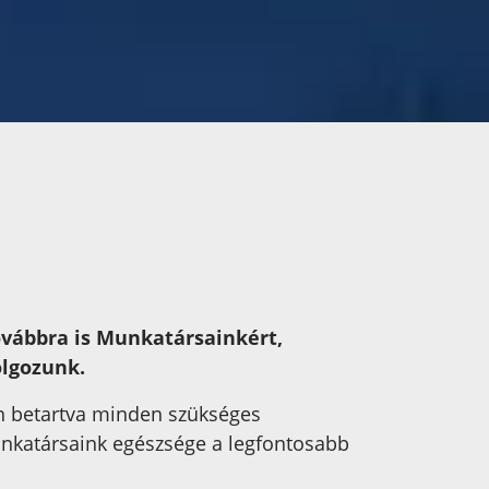
ovábbra is Munkatársainkért,
olgozunk.
n betartva minden szükséges
unkatársaink egészsége a legfontosabb