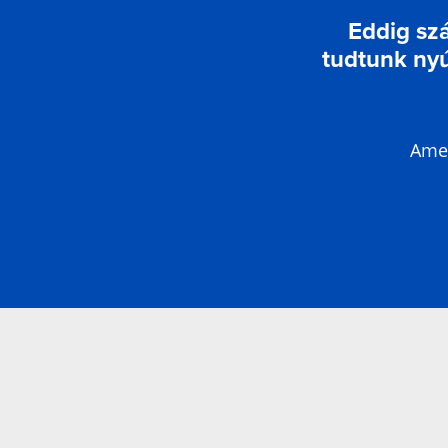
Eddig sz
tudtunk nyúj
Amen